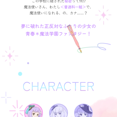
この学校に隠された
秘密
って何⁉︎
魔法使いさん、わたし
＜普通科一組＞
で、
魔法使いになれる、の、カナ……？
夢に破れた正反対なふたりの少女の
青春＊魔法学園ファンタジー！