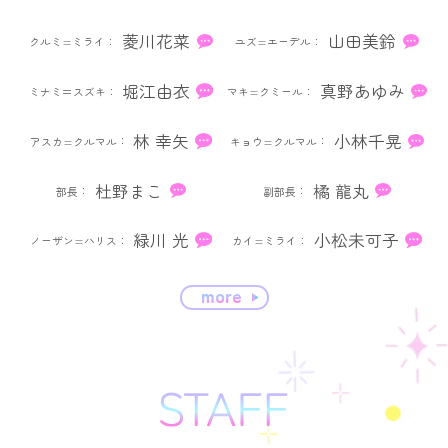
菱川花菜
山田美鈴
クルミ=ミライ
ユズ=エーデル
堀江由衣
真野あゆみ
ミナミ＝スズキ
マキ=クミール
林 幸矢
小林千晃
アスカ=クルマル
キョウ=クルマル
杜野まこ
橘 龍丸
部長
副部長
緑川 光
小松未可子
ノーザン=ハリス
カイ=ミライ
more