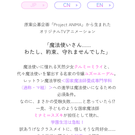
JP
CN
EN
原案公募企画「Project ANIMA」から生まれた
オリジナルTVアニメーション
「魔法使いさん……
わたし、約束、守れませんでした」
魔法使いに憧れる天然少女
クルミ＝ミライ
と、
代々魔法使いを輩出する名家の令嬢
ユズ＝エーデル
。
レットラン魔法学校
＜国家魔法師養成専門学科
（通称・マ組）＞
への進学は
魔法使いになるための
必須条件。
なのに、まさかの受験失敗………と思っていたら⁉︎
一見、子どものような国家魔法師
ミナミ＝スズキ
が担任として現れ、
学園生活は急転！
訳ありげなクラスメイトに、怪しそうな同好会……