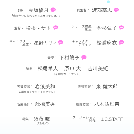
赤坂優月
渡部高志
原案
総監督
「魔法使いになれなかった女の子の話。」
シリーズ構成
松根マサト
金杉弘子
監督
脚本
キャラクター
キャラクター
星野
リリィ
松浦麻衣
原案
デザイン
下村陽子
音楽
松尾早人
原口 大
𠮷川美矩
編曲
（音楽制作：イマジン）
岩浪美和
泉 健太郎
音響監督
美術監督
（音響制作：マジックカプセル）
舩橋美香
八木祐理奈
色彩設計
撮影監督
アニメーション
須藤 瞳
J.C.STAFF
編集
制作
（REAL-T）