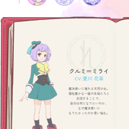
クルミ＝ミライ
CV:
菱川 花菜
魔法使いに憧れる天然少女。
個性豊かな一組の生徒たちと
交流することで、
自分は何になりたいのか、
なぜ魔法使いに
なりたかったのか思い悩む。