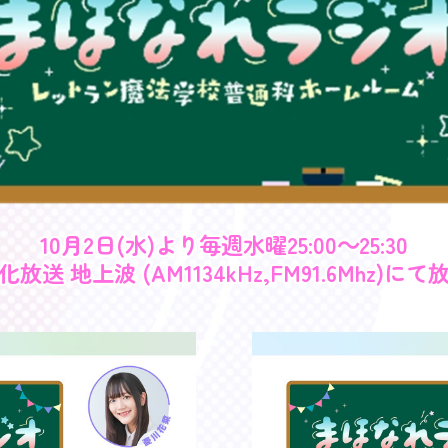
10月2日(水)より毎週水曜25:00～25:30
化放送 地上波 (AM1134kHz,FM91.6Mhz)にて