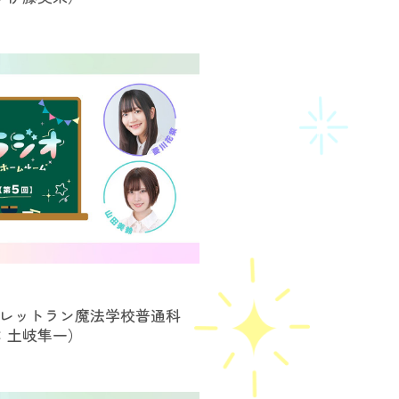
～レットラン魔法学校普通科
：土岐隼一）