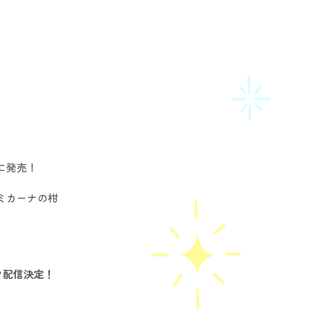
に発売！
ミカーナの柑
ク配信決定！