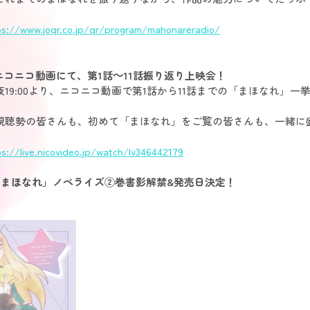
ps://www.joqr.co.jp/qr/program/mahonareradio/
金) ニコニコ動画にて、第1話～11話振り返り上映会！
19:00より、ニコニコ動画で第1話から11話までの「まほなれ」一
視聴勢の皆さんも、初めて「まほなれ」をご覧の皆さんも、一緒に
ps://live.nicovideo.jp/watch/lv346442179
(水)「まほなれ」ノベライズ②巻書影解禁&発売日決定！