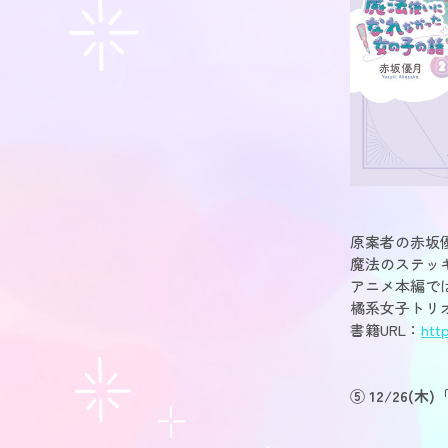
原案者の赤坂
魔法のステッ
アニメ本編で
橘系女子トリ
書籍URL：
htt
⑤ 12/26