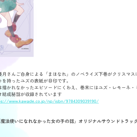
優月さんご自身による「まほなれ」のノベライズ下巻がクリスマス
キを持ったユズの表紙が目印です。
は描かれなかったエピソードにくわえ、巻末にはユズ・レモーネ・
オ結成秘話が収録されています
ps://www.kawade.co.jp/np/isbn/9784309039190/
(木)「魔法使いになれなかった女の子の話」オリジナルサウンドトラッ