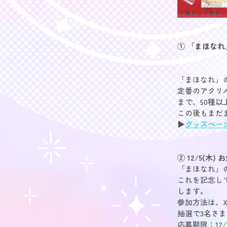
① 「まほな
「まほなれ」
定番のアクリ
まで、50種
この後もまだ
▶
グッズペー
② 12/5(
「まほなれ」
これを記念し
します。
参加方法は、X
抽選で3名さ
応募期限：12/2