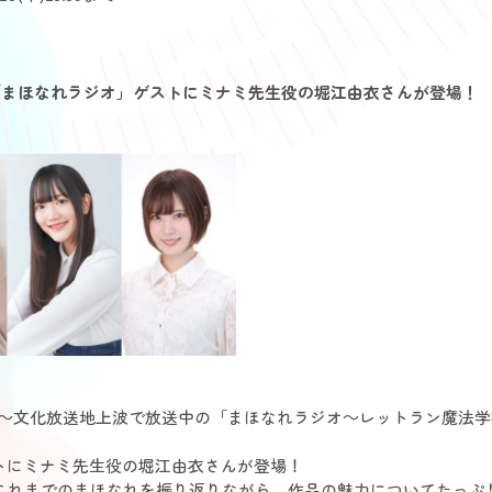
(水)「まほなれラジオ」ゲストにミナミ先生役の堀江由衣さんが登場！
:00～文化放送地上波で放送中の「まほなれラジオ～レットラン魔法
ストにミナミ先生役の堀江由衣さんが登場！
これまでのまほなれを振り返りながら、作品の魅力についてたっぷ